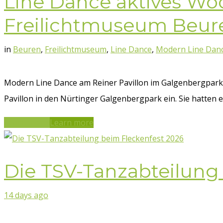
Line Dance aktives Woch
Freilichtmuseum Beur
in
Beuren
,
Freilichtmuseum
,
Line Dance
,
Modern Line Dan
Modern Line Dance am Reiner Pavillon im Galgenbergpark 
Pavillon in den Nürtinger Galgenbergpark ein. Sie hatten e
Learn more
Learn more
Die TSV-Tanzabteilung
14 days ago