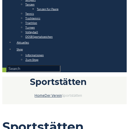
Tanzen
Tanzen für Paare
Tennis
Tischtennis
Triathlon
Turnen
Volleyball
DOSB Sportabzeichen
Aktuelles
Shop
Informationen
Zum Shop
Sportstätten
Home
Der Verein
Sportstätten
Sportstätten