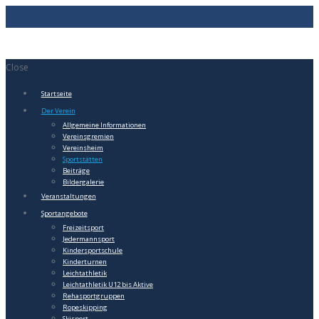
Close
Startseite
Der Verein
Allgemeine Informationen
Vereinsgremien
Vereinsheim
Sportstätten
Beiträge
Bildergalerie
Veranstaltungen
Sportangebote
Freizeitsport
Jedermannsport
Kindersportschule
Kinderturnen
Leichtathletik
Leichtathletik U12 bis Aktive
Rehasportgruppen
Ropeskipping
Skisport