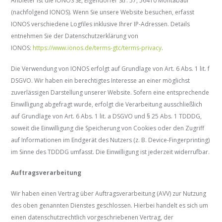
Anbieter ist die IONOS SE, Elgendorfer Str. 57, 56410 Montabaur
(nachfolgend IONOS). Wenn Sie unsere Website besuchen, erfasst
IONOS verschiedene Logfiles inklusive Ihrer IP-Adressen. Details
entnehmen Sie der Datenschutzerklärung von
IONOS:
https://www.ionos.de/terms-gtc/terms-privacy
.
Die Verwendung von IONOS erfolgt auf Grundlage von Art. 6 Abs. 1 lit. f
DSGVO. Wir haben ein berechtigtes Interesse an einer möglichst
zuverlässigen Darstellung unserer Website. Sofern eine entsprechende
Einwilligung abgefragt wurde, erfolgt die Verarbeitung ausschließlich
auf Grundlage von Art. 6 Abs. 1 lit. a DSGVO und § 25 Abs. 1 TDDDG,
soweit die Einwilligung die Speicherung von Cookies oder den Zugriff
auf Informationen im Endgerät des Nutzers (z. B. Device-Fingerprinting)
im Sinne des TDDDG umfasst. Die Einwilligung ist jederzeit widerrufbar.
Auftragsverarbeitung
Wir haben einen Vertrag über Auftragsverarbeitung (AVV) zur Nutzung
des oben genannten Dienstes geschlossen. Hierbei handelt es sich um
einen datenschutzrechtlich vorgeschriebenen Vertrag, der