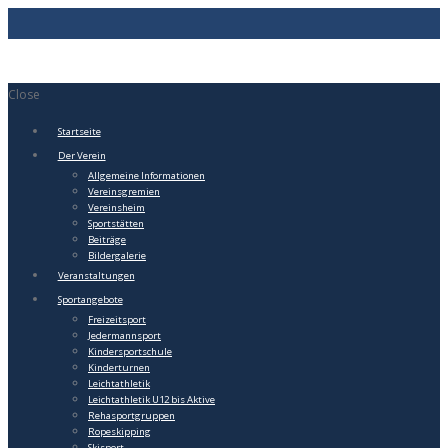
Close
Startseite
Der Verein
Allgemeine Informationen
Vereinsgremien
Vereinsheim
Sportstätten
Beiträge
Bildergalerie
Veranstaltungen
Sportangebote
Freizeitsport
Jedermannsport
Kindersportschule
Kinderturnen
Leichtathletik
Leichtathletik U12 bis Aktive
Rehasportgruppen
Ropeskipping
Skisport