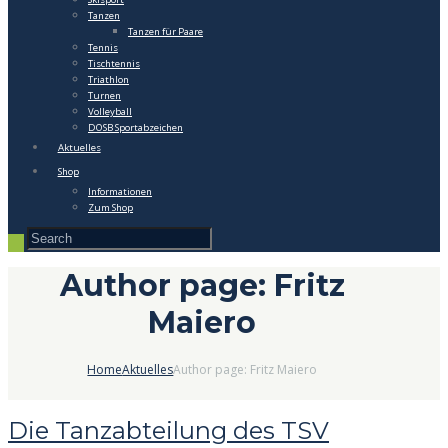
Tanzen
Tanzen für Paare
Tennis
Tischtennis
Triathlon
Turnen
Volleyball
DOSB Sportabzeichen
Aktuelles
Shop
Informationen
Zum Shop
Author page: Fritz
Maiero
Home
Aktuelles
Author page: Fritz Maiero
Die Tanzabteilung des TSV