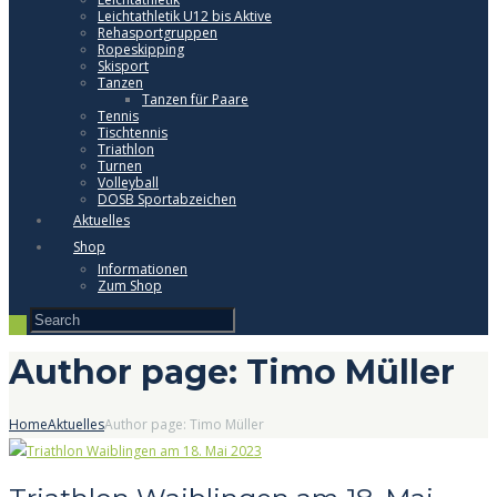
Leichtathletik U12 bis Aktive
Rehasportgruppen
Ropeskipping
Skisport
Tanzen
Tanzen für Paare
Tennis
Tischtennis
Triathlon
Turnen
Volleyball
DOSB Sportabzeichen
Aktuelles
Shop
Informationen
Zum Shop
Author page: Timo Müller
Home
Aktuelles
Author page: Timo Müller