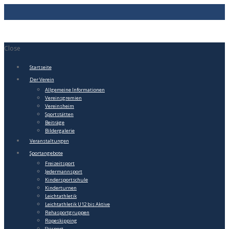
Close
Startseite
Der Verein
Allgemeine Informationen
Vereinsgremien
Vereinsheim
Sportstätten
Beiträge
Bildergalerie
Veranstaltungen
Sportangebote
Freizeitsport
Jedermannsport
Kindersportschule
Kinderturnen
Leichtathletik
Leichtathletik U12 bis Aktive
Rehasportgruppen
Ropeskipping
Skisport