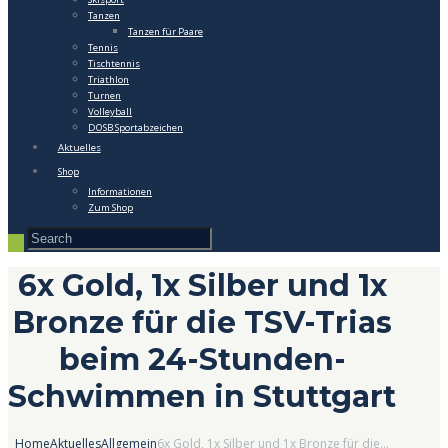
Tanzen
Tanzen für Paare
Tennis
Tischtennis
Triathlon
Turnen
Volleyball
DOSB Sportabzeichen
Aktuelles
Shop
Informationen
Zum Shop
6x Gold, 1x Silber und 1x
Bronze für die TSV-Trias
beim 24-Stunden-
Schwimmen in Stuttgart
Home
Aktuelles
Allgemein
6x Gold, 1x Silber und 1x Bronze für die...