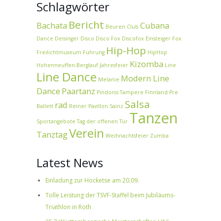
Schlagwörter
Bericht
Bachata
Cubana
Beuren
Club
Dance
Deisinger
Disco
Disco Fox
Discofox
Einsteiger
Fox
Hip-Hop
Freilichtmuseum
Führung
HipHop
Kizomba
Hohenneuffen-Berglauf
Jahresfeier
Line
Line Dance
Modern Line
Melanie
Dance
Paartanz
Pindonis Tampere Finnland
Pre
Salsa
rad
Ballett
Reiner Pavillon
Sainz
Tanzen
Sportangebote
Tag der offenen Tür
Verein
Tanztag
Weihnachtsfeier
Zumba
Latest News
Einladung zur Hocketse am 20.09.
Tolle Leistung der TSVF-Staffel beim Jubiläums-
Triathlon in Roth