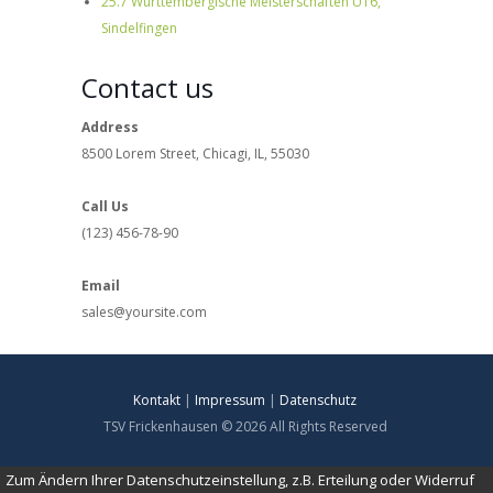
25.7 Württembergische Meisterschaften U16,
Sindelfingen
Contact us
Address
8500 Lorem Street, Chicagi, IL, 55030
Call Us
(123) 456-78-90
Email
sales@yoursite.com
Kontakt
|
Impressum
|
Datenschutz
TSV Frickenhausen © 2026 All Rights Reserved
Zum Ändern Ihrer Datenschutzeinstellung, z.B. Erteilung oder Widerruf