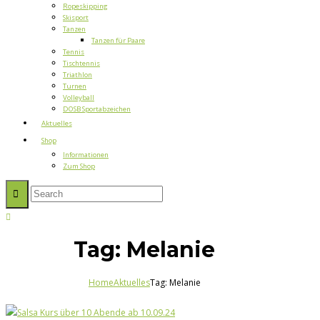
Ropeskipping
Skisport
Tanzen
Tanzen für Paare
Tennis
Tischtennis
Triathlon
Turnen
Volleyball
DOSB Sportabzeichen
Aktuelles
Shop
Informationen
Zum Shop
Tag: Melanie
Home
Aktuelles
Tag: Melanie