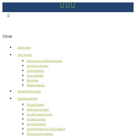
Close
Startseite
Der Verein
Allgemeine Informationen
Vereinsgremien
Vereinsheim
Sportstätten
Beiträge
Bildergalerie
Veranstaltungen
Sportangebote
Freizeitsport
Jedermannsport
Kindersportschule
Kinderturnen
Leichtathletik
Leichtathletik U12 bis Aktive
Rehasportgruppen