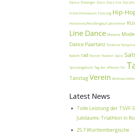
Dance
Deisinger
Disco
Disco Fox
Discofo
Hip-Ho
Freilichtmuseum
Führung
Ki
Hohenneuffen-Berglauf
Jahresfeier
Line Dance
Moder
Melanie
Dance
Paartanz
Pindonis Tampere
Sal
rad
Ballett
Reiner Pavillon
Sainz
T
Sportangebote
Tag der offenen Tür
Verein
Tanztag
Weihnachtsfei
Latest News
Tolle Leistung der TSVF-S
Jubiläums-Triathlon in Ro
25.7 Württembergische