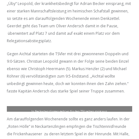
„Üby“ Leopold, der krankheitsbedingt für Adrian Becker einsprang, mit
einer starken Mannschaftsleistung im heimischen Schafstall gewinnen,
so setzte es am darauffolgenden Wochenende einen Denkzettel.
Geerdet geht das Team um Oliver Andersch damit in die Pause,
überwintert auf Platz 7 und damit auf exakt einem Platz vor dem
Relegationsabstiegsplatz.
Gegen Aichtal starteten die TSVler mit drei gewonnenen Doppeln und
9:0-Sätzen. Christian Leopold gewann in der Folge seine beiden Einzel
ebenso wie Christoph Heermann (5). Markus Henzler (2) und Michael
Röhner (6) vervöllständigten zum 9:5-Endstand. „Aichtal wollte
unbedingt gewinnen heute, doch wir konnten ihnen den Zahn ziehen.“
fasste Kapitän Andersch das starke Spiel seiner Truppe zusammen.
In Neckartenzlingen geht es für den TSV selten rosig aus.
Am darauffolgenden Wochenende sollte es ganz anders laufen. In der
„Roten Hölle“ in Neckartenzlingen empfingen die Tischtennisfreunde
die Frickenhausener zu deren letztem Spiel in der Hinrunde. Mit Halle,