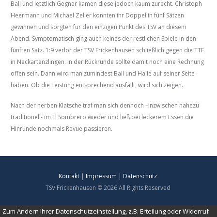
Ball und letztlich Gegner kamen diese jedoch kaum zurecht. Christoph
Heermann und Michael Zeller konnten ihr Doppel in fünf Sätzen
gewinnen und sorgten für den einzigen Punkt des TSV an diesem
Abend. Symptomatisch ging auch keines der restlichen Spiele in den
fünften Satz. 1:9 verlor der TSV Frickenhausen schließlich gegen die TTF
in Neckartenzlingen. In der Rückrunde sollte damit noch eine Rechnung
offen sein. Dann wird man zumindest Ball und Halle auf seiner Seite
haben. Ob die Leistung entsprechend ausfällt, wird sich zeigen.
Nach der herben Klatsche traf man sich dennoch –inzwischen nahezu
traditionell- im El Sombrero wieder und ließ bei leckerem Essen die
Hinrunde nochmals Revue passieren.
Kontakt
|
Impressum
|
Datenschutz
TSV Frickenhausen © 2026 All Rights Reserved
Zum Ändern Ihrer Datenschutzeinstellung, z.B. Erteilung oder Widerruf