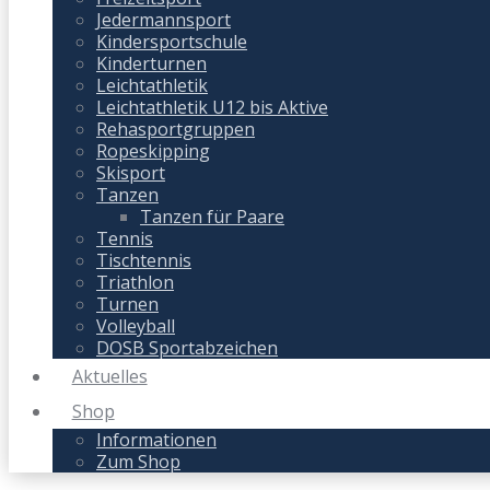
Jedermannsport
Kindersportschule
Kinderturnen
Leichtathletik
Leichtathletik U12 bis Aktive
Rehasportgruppen
Ropeskipping
Skisport
Tanzen
Tanzen für Paare
Tennis
Tischtennis
Triathlon
Turnen
Volleyball
DOSB Sportabzeichen
Aktuelles
Shop
Informationen
Zum Shop