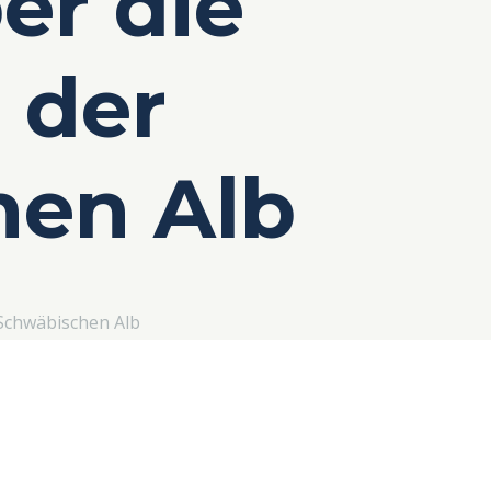
er die
 der
hen Alb
 Schwäbischen Alb