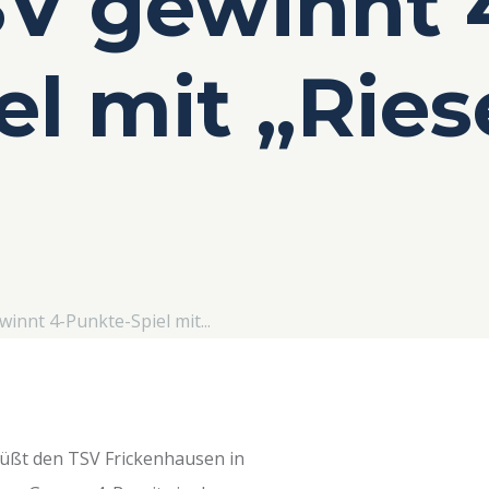
SV gewinnt 
l mit „Ries
winnt 4-Punkte-Spiel mit...
üßt den TSV Frickenhausen in