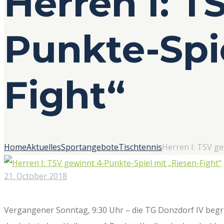
Herren I: T
Punkte-Spie
Fight“
Home
Aktuelles
Sportangebote
Tischtennis
Herren I: TSV ge
21. October 2018
Vergangener Sonntag, 9:30 Uhr – die TG Donzdorf IV begr