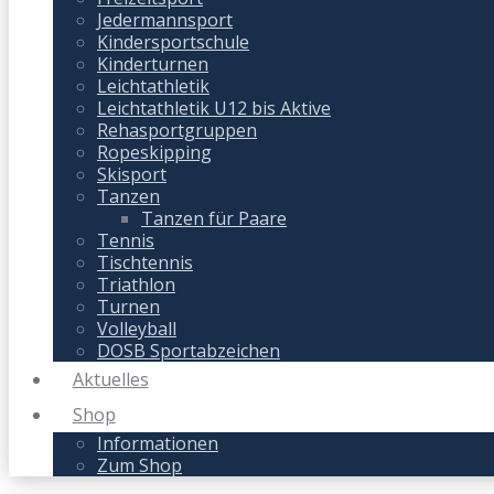
Jedermannsport
Kindersportschule
Kinderturnen
Leichtathletik
Leichtathletik U12 bis Aktive
Rehasportgruppen
Ropeskipping
Skisport
Tanzen
Tanzen für Paare
Tennis
Tischtennis
Triathlon
Turnen
Volleyball
DOSB Sportabzeichen
Aktuelles
Shop
Informationen
Zum Shop