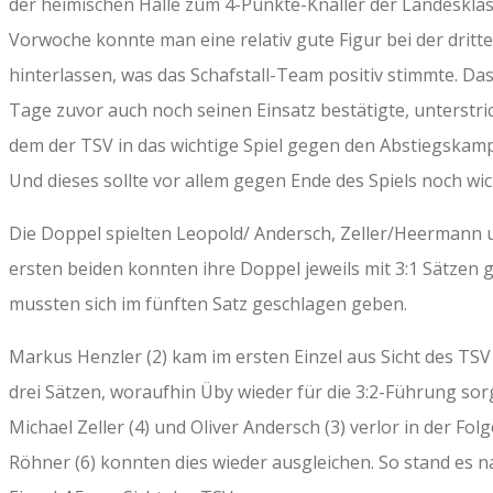
der heimischen Halle zum 4-Punkte-Knaller der Landesklass
Vorwoche konnte man eine relativ gute Figur bei der drit
hinterlassen, was das Schafstall-Team positiv stimmte. Da
Tage zuvor auch noch seinen Einsatz bestätigte, unterstri
dem der TSV in das wichtige Spiel gegen den Abstiegska
Und dieses sollte vor allem gegen Ende des Spiels noch wi
Die Doppel spielten Leopold/ Andersch, Zeller/Heermann 
ersten beiden konnten ihre Doppel jeweils mit 3:1 Sätzen
mussten sich im fünften Satz geschlagen geben.
Markus Henzler (2) kam im ersten Einzel aus Sicht des TSV n
drei Sätzen, woraufhin Üby wieder für die 3:2-Führung sor
Michael Zeller (4) und Oliver Andersch (3) verlor in der Fo
Röhner (6) konnten dies wieder ausgleichen. So stand es