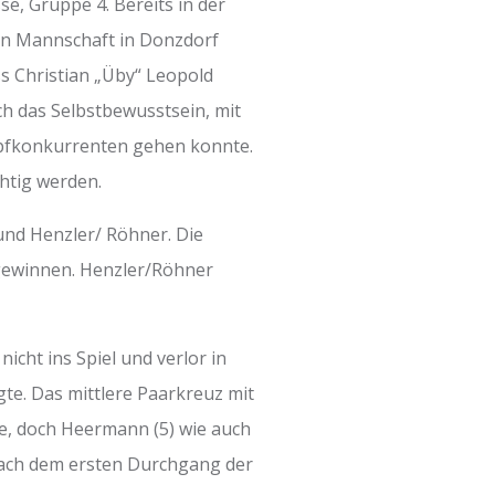
e, Gruppe 4. Bereits in der
ten Mannschaft in Donzdorf
ss Christian „Üby“ Leopold
ch das Selbstbewusstsein, mit
mpfkonkurrenten gehen konnte.
chtig werden.
und Henzler/ Röhner. Die
 gewinnen. Henzler/Röhner
icht ins Spiel und verlor in
gte. Das mittlere Paarkreuz mit
lge, doch Heermann (5) wie auch
 nach dem ersten Durchgang der