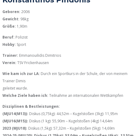
Geboren:
2006
Gewicht:
98kg
Größe:
1,90m
Beruf:
Polizist
Hobby:
Sport
Trainer:
Emmanouilidis Dimitrios
Verein:
TSV Frickenhausen
Wie kam ich zur LA:
Durch ein Sportkurs in der Schule, der von meinem
Trainer Dimis
geleitet wurde.
Welche Ziele haben ich:
Teilnahme an internationalen Wettkämpfen
Disziplinen & Bestleistungen:
(MJU14(M13)):
Diskus (0,75kg): 44,52m – Kugelstoßen (3kg): 11,95m
(MJU16(M15)):
Diskus (1 kg): 55,90m – Kugelstoßen (4kg) 14,64m
2023 (MJU18):
Diskus (1,5kg): 57,32m – Kugelstoßen (5kg): 14,69m
2024-25 (MJU20): Diskus (1,75kg): 53,04m – Kugelstoßen (6kg): 13,51m