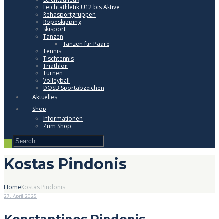
Leichtathletik U12 bis Aktive
Rehasportgruppen
Ropeskipping
Skisport
Tanzen
Tanzen für Paare
Tennis
Tischtennis
Triathlon
Turnen
Volleyball
DOSB Sportabzeichen
Aktuelles
Shop
Informationen
Zum Shop
Kostas Pindonis
Home
Kostas Pindonis
27. April 2025
Konstantinos Pindonis