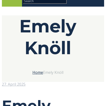
Emely
Knöll
Home
Emely Knöll
27. April 2025
Emely