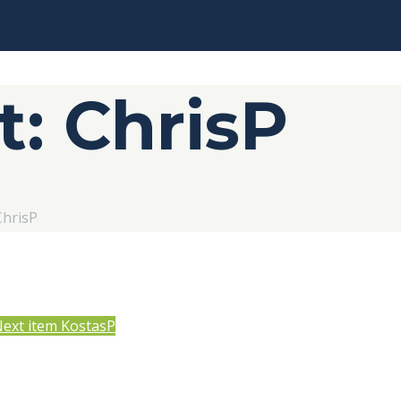
: ChrisP
ChrisP
ext item
KostasP