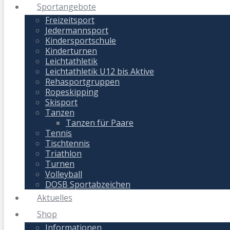
Sportangebote
Freizeitsport
Jedermannsport
Kindersportschule
Kinderturnen
Leichtathletik
Leichtathletik U12 bis Aktive
Rehasportgruppen
Ropeskipping
Skisport
Tanzen
Tanzen für Paare
Tennis
Tischtennis
Triathlon
Turnen
Volleyball
DOSB Sportabzeichen
Aktuelles
Shop
Informationen