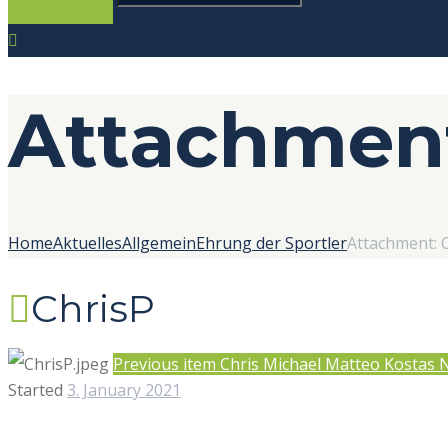
Attachment
Home
Aktuelles
Allgemein
Ehrung der Sportler
Attachment: 
ChrisP
Previous item
Chris Michael Matteo Kostas
N
Started
3. January 2021