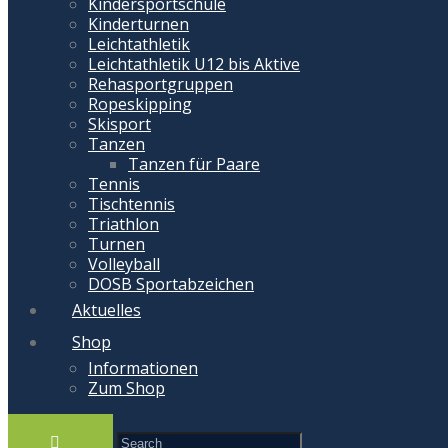
Kindersportschule
Kinderturnen
Leichtathletik
Leichtathletik U12 bis Aktive
Rehasportgruppen
Ropeskipping
Skisport
Tanzen
Tanzen für Paare
Tennis
Tischtennis
Triathlon
Turnen
Volleyball
DOSB Sportabzeichen
Aktuelles
Shop
Informationen
Zum Shop