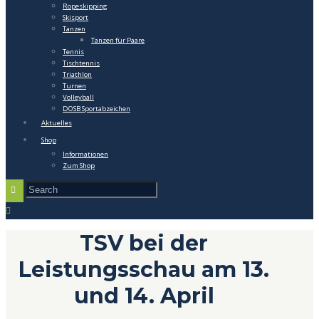
Ropeskipping
Skisport
Tanzen
Tanzen für Paare
Tennis
Tischtennis
Triathlon
Turnen
Volleyball
DOSB Sportabzeichen
Aktuelles
Shop
Informationen
Zum Shop
TSV bei der
Leistungsschau am 13.
und 14. April