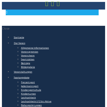
Close
Startseite
Der Verein
Allgemeine Informationen
Vereinsgremien
Vereinsheim
Sportstätten
Beiträge
Bildergalerie
Veranstaltungen
Sportangebote
Freizeitsport
Jedermannsport
Kindersportschule
Kinderturnen
Leichtathletik
Leichtathletik U12 bis Aktive
Rehasportgruppen