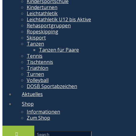
Kindersportschule
Kinderturnen
Leichtathletik
Leichtathletik U12 bis Aktive
Rehasportgruppen
Ropeskipping
Skisport
Tanzen
Tanzen für Paare
Tennis
Tischtennis
Triathlon
Turnen
Volleyball
DOSB Sportabzeichen
Aktuelles
Shop
Informationen
Zum Shop