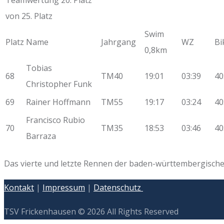
von 25. Platz
Swim
Platz
Name
Jahrgang
WZ
Bi
0,8km
Tobias
68
TM40
19:01
03:39
40
Christopher Funk
69
Rainer Hoffmann
TM55
19:17
03:24
40
Francisco Rubio
70
TM35
18:53
03:46
40
Barraza
Das vierte und letzte Rennen der baden-württembergischen
Kontakt
|
Impressum
|
Datenschutz
TSV Frickenhausen © 2026 All Rights Reserved