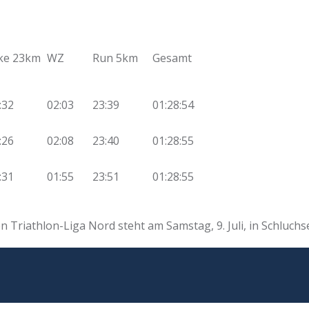
ke 23km
WZ
Run 5km
Gesamt
:32
02:03
23:39
01:28:54
:26
02:08
23:40
01:28:55
:31
01:55
23:51
01:28:55
 Triathlon-Liga Nord steht am Samstag, 9. Juli, in Schluc