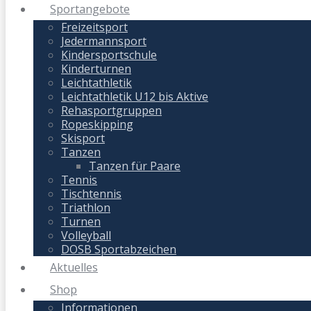
Sportangebote
Freizeitsport
Jedermannsport
Kindersportschule
Kinderturnen
Leichtathletik
Leichtathletik U12 bis Aktive
Rehasportgruppen
Ropeskipping
Skisport
Tanzen
Tanzen für Paare
Tennis
Tischtennis
Triathlon
Turnen
Volleyball
DOSB Sportabzeichen
Aktuelles
Shop
Informationen