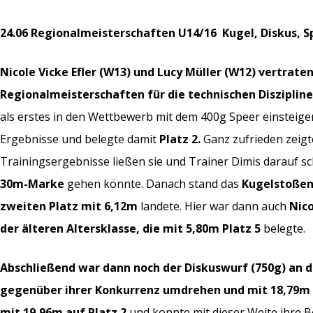
24.06 Regionalmeisterschaften U14/16 Kugel, Diskus, S
Nicole Vicke Efler (W13) und Lucy Müller (W12) vertrate
Regionalmeisterschaften für die technischen Disziplinen
als erstes in den Wettbewerb mit dem 400g Speer einsteige
Ergebnisse und belegte damit
Platz 2.
Ganz zufrieden zeigte 
Trainingsergebnisse ließen sie und Trainer Dimis darauf s
30m-Marke
gehen könnte. Danach stand das
Kugelstoßen
zweiten Platz mit 6,12m
landete. Hier war dann auch
Nico
der älteren Altersklasse, die mit 5,80m Platz 5
belegte.
Abschließend war dann noch der Diskuswurf (750g) an d
gegenüber ihrer Konkurrenz umdrehen und mit 18,79m 
mit 19,96m auf Platz 2
und konnte mit dieser Weite ihre 