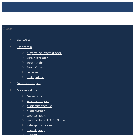
Close
Startseite
Der Verein
Allgemeine Informationen
Vereinsgremien
Vereinsheim
Sportstätten
Beiträge
Bildergalerie
Veranstaltungen
Sportangebote
Freizeitsport
Jedermannsport
Kindersportschule
Kinderturnen
Leichtathletik
Leichtathletik U12 bis Aktive
Rehasportgruppen
Ropeskipping
Skisport