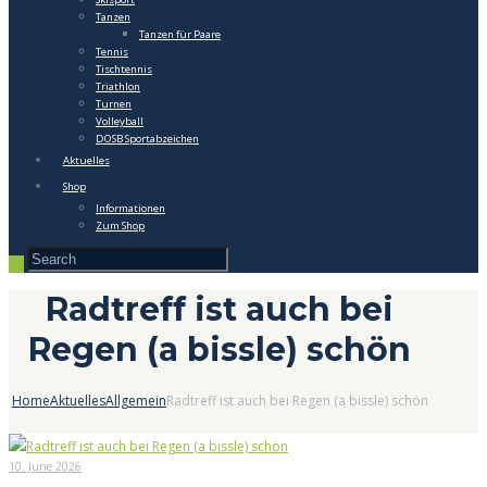
Tanzen
Tanzen für Paare
Tennis
Tischtennis
Triathlon
Turnen
Volleyball
DOSB Sportabzeichen
Aktuelles
Shop
Informationen
Zum Shop
Radtreff ist auch bei
Regen (a bissle) schön
Home
Aktuelles
Allgemein
Radtreff ist auch bei Regen (a bissle) schön
10. June 2026