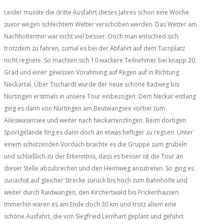
Leider musste die dritte Ausfahrt dieses Jahres schon eine Woche
zuvor wegen schlechtem Wetter verschoben werden. Das Wetter am
Nachholtermin war nicht viel besser. Doch man entschied sich
trotzdem zu fahren, zumal es bei der Abfahrt auf dem Turnplatz
nicht regnete. So machten sich 10 wackere Teilnehmer bei knapp 20
Grad und einer gewissen Vorahnung auf Regen auf in Richtung
Neckartal. Über Tischardt wurde der neue schöne Radweg bis
Nürtingen erstmals in unsere Tour einbezogen. Dem Neckar entlang
ging es dann von Nürtingen am Beutwangsee vorbei zum
Aileswasensee und weiter nach Neckartenzlingen. Beim dortigen
Sportgelände fing es dann doch an etwas heftiger zu regnen. Unter
einem schützenden Vordach brachte es die Gruppe zum grübeln
und schließlich zu der Erkenntnis, dass es besser ist die Tour an
dieser Stelle abzubrechen und den Heimweg anzutreten. So ging es
zunächst auf gleicher Strecke zurück bis hoch zum Bahnhöfle und
weiter durch Raidwangen, den Kirchertwald bis Frickenhausen.
Immerhin waren es am Ende doch 30 km und trotz allem eine
schöne Ausfahrt, die von Siegfried Lernhart geplant und geführt