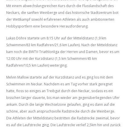
Mit einem abwechslungsreichen Kurs durch die Flusslandschaft des
Neckars, die sanften Weinberge und das historische Stadtzentrum bot
der Wettkampf sowohl erfahrenen Athleten als auch ambitionierten
Hobbysportlern eine besondere Herausforderung.
Lukas Döhre startete um 8:15 Uhr auf der Mitteldistanz (1,9 km
Schwimmen/83 km Radfahren/21,6 km Laufen). Nach der Mitteldistanz
kam noch die BWTV-Triathlonliga der Herren und Damen, bevor es um
12:00 Uhr mit der Kurzdistanz (1,5 km Schwimmen/45 km
Radfahren/10,5 km Laufen) weiterging.
Melvin Mallow startete auf der Kurzdistanz und es ging los mit dem
Schwimmen im Neckar. Nachdem es am Tag vorher stark geregnet
hatte, floss so einiges an Treibgut durch den Neckar, sodass es ein
bisschen länger dauerte, bis man wieder am gegenüberliegenden Ufer
ankam. Durch die lange Wechselzone gelaufen, ging es dann auf die
schöne, aber auch anspruchsvolle Radstrecke durch die Weinberge.
Die Athleten der Mitteldistanz bestritten die Radstrecke zweimal, bevor
es auf die Laufstrecke ging. Die Laufstrecke verlief 2,5km hin und zurück