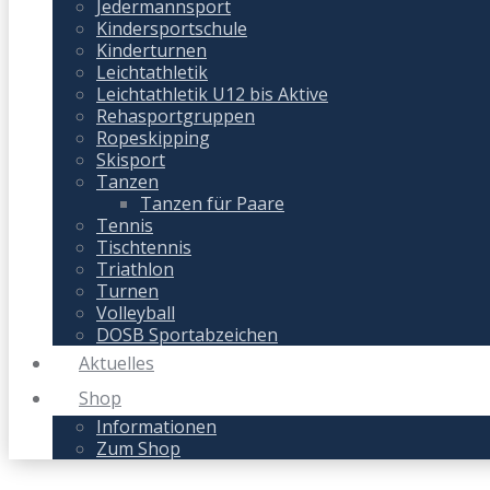
Jedermannsport
Kindersportschule
Kinderturnen
Leichtathletik
Leichtathletik U12 bis Aktive
Rehasportgruppen
Ropeskipping
Skisport
Tanzen
Tanzen für Paare
Tennis
Tischtennis
Triathlon
Turnen
Volleyball
DOSB Sportabzeichen
Aktuelles
Shop
Informationen
Zum Shop