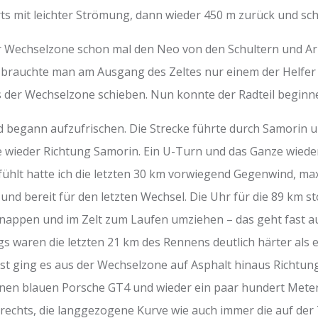
ärts mit leichter Strömung, dann wieder 450 m zurück und s
 Wechselzone schon mal den Neo von den Schultern und Ar
rauchte man am Ausgang des Zeltes nur einem der Helfer 
 der Wechselzone schieben. Nun konnte der Radteil beginn
d begann aufzufrischen. Die Strecke führte durch Samorin u
eder Richtung Samorin. Ein U-Turn und das Ganze wieder zur
ühlt hatte ich die letzten 30 km vorwiegend Gegenwind, ma
und bereit für den letzten Wechsel. Die Uhr für die 89 km s
hnappen und im Zelt zum Laufen umziehen – das geht fast a
s waren die letzten 21 km des Rennens deutlich härter als e
erst ging es aus der Wechselzone auf Asphalt hinaus Richt
nen blauen Porsche GT4 und wieder ein paar hundert Meter
rechts, die langgezogene Kurve wie auch immer die auf der 