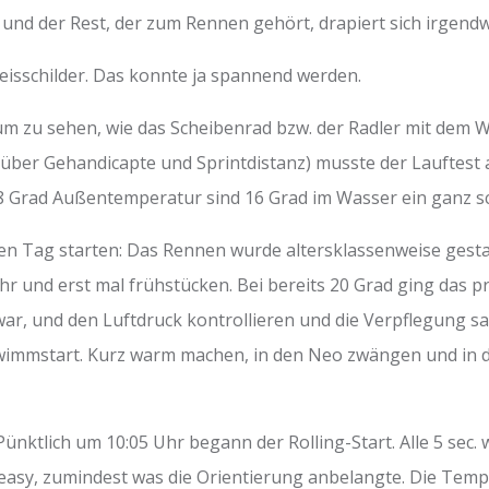
 und der Rest, der zum Rennen gehört, drapiert sich irgend
eisschilder. Das konnte ja spannend werden.
m zu sehen, wie das Scheibenrad bzw. der Radler mit dem W
 über Gehandicapte und Sprintdistanz) musste der Lauftest
8 Grad Außentemperatur sind 16 Grad im Wasser ein ganz s
en Tag starten: Das Rennen wurde altersklassenweise gestar
hr und erst mal frühstücken. Bei bereits 20 Grad ging das 
war, und den Luftdruck kontrollieren und die Verpflegung s
hwimmstart. Kurz warm machen, in den Neo zwängen und in 
Pünktlich um 10:05 Uhr begann der Rolling-Start. Alle 5 sec.
 easy, zumindest was die Orientierung anbelangte. Die Te