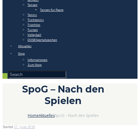
Tanzen
Tanzen für Paare
Tennis
Tischtennis
Triathlon
Turnen
Volleyball
DOSB Sportabzeichen
Aktuelles
Shop
Informationen
Zum Shop
SpoG – Nach den
Spielen
Home
Aktuelles
SpoG – Nach den Spielen
Started
27. June 2018