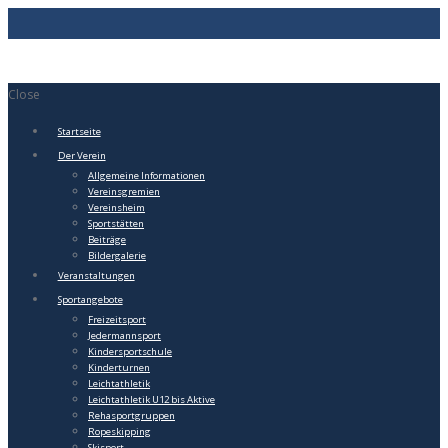
Close
Startseite
Der Verein
Allgemeine Informationen
Vereinsgremien
Vereinsheim
Sportstätten
Beiträge
Bildergalerie
Veranstaltungen
Sportangebote
Freizeitsport
Jedermannsport
Kindersportschule
Kinderturnen
Leichtathletik
Leichtathletik U12 bis Aktive
Rehasportgruppen
Ropeskipping
Skisport