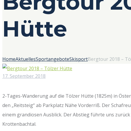
Bergtour 20
Hütte
Home
Aktuelles
Sportangebote
Skisport
Bergtour 2018 – Tö
17. September 2018
2-Tages-Wanderung auf die Tölzer Hütte (1825m) in Österr
den „Reitsteig“ ab Parkplatz Nähe Vorderriß. Der Schafreu
einem grandiosen Ausblick. Der Abstieg führte uns zurück 
Krottenbachtal.