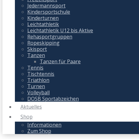
Jedermannsport
Kindersportschule
Kinderturnen
Leichtathletik
Leichtathletik U12 bis Aktive
Rehasportgruppen
Ropeskipping
Skisport
Tanzen
Tanzen für Paare
Tennis
Tischtennis
Triathlon
Turnen
Volleyball
DOSB Sportabzeichen
Aktuelles
Shop
Informationen
Zum Shop