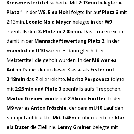
Kreismeistertitel
sicherte. Mit
2:03min
belegte sie
Platz 1
in der
W8.
Elea Hohl
folgte ihr auf
Platz 3
mit
2:13min.
Leonie Nala Mayer
belegte in der
W9
ebenfalls den
3. Platz in 2:05min.
Das
Trio
erreichte
damit in der
Mannschaftswertung Platz 2
. In der
männlichen U10
waren es dann gleich drei
Meistertitel, die geholt wurden. In der
M8 war es
Anton Danic,
der in dieser Klasse als
Erster mit
2:18min
das Ziel erreichte.
Moritz Pergovacz
folgte
mit
2:25min und Platz 3
ebenfalls aufs Treppchen.
Marlon Greiner
wurde mit
2:36min Fünfter
. In der
M9
war es
Anton Fröschle,
der dem
mU10
Lauf den
Stempel aufdrückte.
Mit 1:46min
überquerte er
klar
als Erster
die Ziellinie.
Lenny Greiner
belegte mit