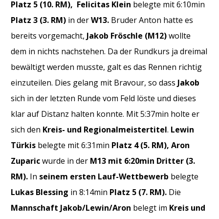
Platz 5 (10. RM),
Felicitas Klein
belegte mit 6:10min
Platz 3 (3. RM)
in der
W13.
Bruder Anton hatte es
bereits vorgemacht,
Jakob Fröschle (M12)
wollte
dem in nichts nachstehen. Da der Rundkurs ja dreimal
bewältigt werden musste, galt es das Rennen richtig
einzuteilen. Dies gelang mit Bravour, so dass
Jakob
sich in der letzten Runde vom Feld löste und dieses
klar auf Distanz halten konnte. Mit 5:37min holte er
sich den
Kreis- und Regionalmeistertitel
.
Lewin
Türkis
belegte mit 6:31min
Platz 4 (5. RM),
Aron
Zuparic
wurde in der
M13 mit 6:20min Dritter (3.
RM).
In
seinem ersten Lauf-Wettbewerb
belegte
Lukas Blessing
in 8:14min
Platz 5 (7. RM).
Die
Mannschaft Jakob/Lewin/Aron
belegt im
Kreis und