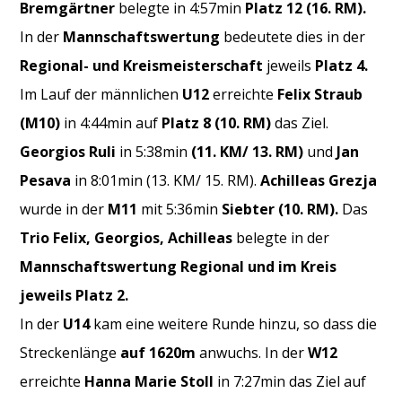
Bremgärtner
belegte in 4:57min
Platz 12 (16. RM).
In der
Mannschaftswertung
bedeutete dies in der
Regional- und Kreismeisterschaft
jeweils
Platz 4.
Im Lauf der männlichen
U12
erreichte
Felix Straub
(M10)
in 4:44min auf
Platz 8 (10. RM)
das Ziel.
Georgios Ruli
in 5:38min
(11. KM/ 13. RM)
und
Jan
Pesava
in 8:01min (13. KM/ 15. RM).
Achilleas Grezja
wurde in der
M11
mit 5:36min
Siebter (10. RM).
Das
Trio Felix, Georgios, Achilleas
belegte in der
Mannschaftswertung
Regional und im Kreis
jeweils Platz 2.
In der
U14
kam eine weitere Runde hinzu, so dass die
Streckenlänge
auf 1620m
anwuchs. In der
W12
erreichte
Hanna Marie Stoll
in 7:27min das Ziel auf