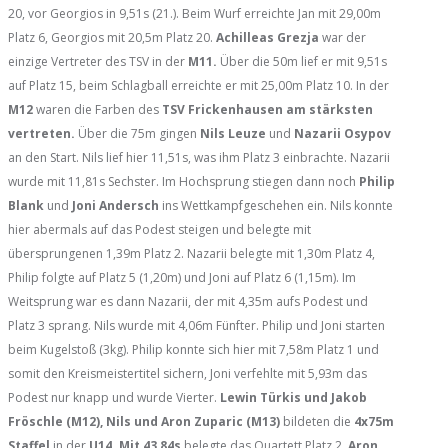
20, vor Georgios in 9,51s (21.). Beim Wurf erreichte Jan mit 29,00m
Platz 6, Georgios mit 20,5m Platz 20.
Achilleas Grezja
war der
einzige Vertreter des TSV in der
M11.
Über die 50m lief er mit 9,51s
auf Platz 15, beim Schlagball erreichte er mit 25,00m Platz 10. In der
M12
waren die Farben des
TSV Frickenhausen am stärksten
vertreten.
Über die 75m gingen
Nils Leuze
und
Nazarii Osypov
an den Start. Nils lief hier 11,51s, was ihm Platz 3 einbrachte. Nazarii
wurde mit 11,81s Sechster. Im Hochsprung stiegen dann noch
Philip
Blank
und
Joni Andersch
ins Wettkampfgeschehen ein. Nils konnte
hier abermals auf das Podest steigen und belegte mit
übersprungenen 1,39m Platz 2. Nazarii belegte mit 1,30m Platz 4,
Philip folgte auf Platz 5 (1,20m) und Joni auf Platz 6 (1,15m). Im
Weitsprung war es dann Nazarii, der mit 4,35m aufs Podest und
Platz 3 sprang. Nils wurde mit 4,06m Fünfter. Philip und Joni starten
beim Kugelstoß (3kg). Philip konnte sich hier mit 7,58m Platz 1 und
somit den Kreismeistertitel sichern, Joni verfehlte mit 5,93m das
Podest nur knapp und wurde Vierter.
Lewin Türkis und Jakob
Fröschle (M12), Nils und Aron Zuparic (M13)
bildeten die
4x75m
Staffel
in der
U14. Mit 43,84s
belegte das Quartett Platz 2.
Aron