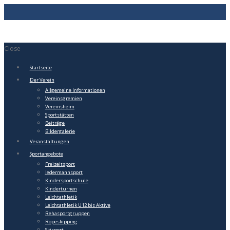
Close
Startseite
Der Verein
Allgemeine Informationen
Vereinsgremien
Vereinsheim
Sportstätten
Beiträge
Bildergalerie
Veranstaltungen
Sportangebote
Freizeitsport
Jedermannsport
Kindersportschule
Kinderturnen
Leichtathletik
Leichtathletik U12 bis Aktive
Rehasportgruppen
Ropeskipping
Skisport