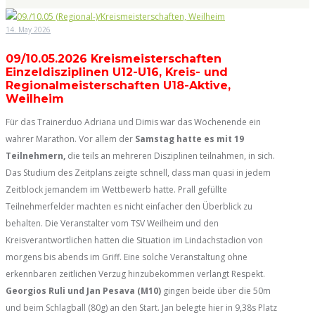
14. May 2026
09/10.05.2026 Kreismeisterschaften
Einzeldisziplinen U12-U16, Kreis- und
Regionalmeisterschaften U18-Aktive,
Weilheim
Für das Trainerduo Adriana und Dimis war das Wochenende ein
wahrer Marathon. Vor allem der
Samstag hatte es mit 19
Teilnehmern,
die teils an mehreren Disziplinen teilnahmen, in sich.
Das Studium des Zeitplans zeigte schnell, dass man quasi in jedem
Zeitblock jemandem im Wettbewerb hatte. Prall gefüllte
Teilnehmerfelder machten es nicht einfacher den Überblick zu
behalten. Die Veranstalter vom TSV Weilheim und den
Kreisverantwortlichen hatten die Situation im Lindachstadion von
morgens bis abends im Griff. Eine solche Veranstaltung ohne
erkennbaren zeitlichen Verzug hinzubekommen verlangt Respekt.
Georgios Ruli und Jan Pesava (M10)
gingen beide über die 50m
und beim Schlagball (80g) an den Start. Jan belegte hier in 9,38s Platz