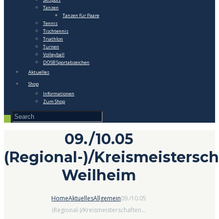
Tanzen
Tanzen für Paare
Tennis
Tischtennis
Triathlon
Turnen
Volleyball
DOSB Sportabzeichen
Aktuelles
Shop
Informationen
Zum Shop
09./10.05
(Regional-)/Kreismeistersch
Weilheim
Home
Aktuelles
Allgemein
09./10.05
(Regional-)/Kreismeisterschaften...