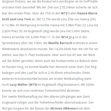
längeren Distanz, wo sie die Konkurrenz von Beginn an im Griff hatte
und dem Feld davonlief. Mit der Zeit von 2:55,54min sicherte sie sich
klar den ersten Platz. Über die 75m in der
W12
traten
Hanna Marie
Stoll und Lina Tom
an. Mit 12,76s wurde Lina 25te vor Hanna (26.)
in 12,98s. Im Weitsprung erreichte Hanna mit 3,48m Platz 23, Lina mit
2,82m Platz 30. Im Kugelstoß (3kg) wurde Lina mit 5,43m Siebte,
Hanna erreichte mit 4,34m Platz 11. In der
W14
ging es in der
Sprintdistanz über die 100m, die
Maelle Bartsch
erstmals in einem
Wettbewerb absolvieren musste. Bei 14,20s blieb hier die Uhr für sie
stehen, was den 5. Platz bedeutete. Aber auch bei ihr war der Blick
auf die 800m gerichtet. Wenn auch die Konkurrentin Liv Bubeck stets
im Nacken hing, so konnte Maelle hier dennoch einen Start-Ziel-Sieg
hinlegen und den Lauf für sich in 2:36,45min entscheiden. Einen
weiteren Kreismeistertitel konnte am ersten Wettkampftag dann
noch
Lucy Müller (W15)
im Kugelstoß (3kg) beisteuern. Mit 9,83m
konnte sie sich vom restlichen Teilnehmerfeld absetzen.
Der zweite Wettkampftag mit den älteren Jahrgängen war dann
insgesamt ruhiger und die Teilnehmerfelder überschaubarer. Der
Morgen begann für die Klasse der
Aktiven (Männer)
mit dem