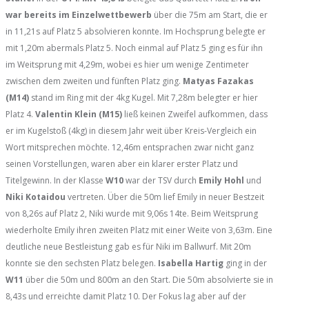
war bereits im Einzelwettbewerb
über die 75m am Start, die er
in 11,21s auf Platz 5 absolvieren konnte. Im Hochsprung belegte er
mit 1,20m abermals Platz 5. Noch einmal auf Platz 5 ging es für ihn
im Weitsprung mit 4,29m, wobei es hier um wenige Zentimeter
zwischen dem zweiten und fünften Platz ging.
Matyas Fazakas
(M14)
stand im Ring mit der 4kg Kugel. Mit 7,28m belegter er hier
Platz 4.
Valentin Klein (M15)
ließ keinen Zweifel aufkommen, dass
er im Kugelstoß (4kg) in diesem Jahr weit über Kreis-Vergleich ein
Wort mitsprechen möchte. 12,46m entsprachen zwar nicht ganz
seinen Vorstellungen, waren aber ein klarer erster Platz und
Titelgewinn. In der Klasse
W10
war der TSV durch
Emily Hohl
und
Niki Kotaidou
vertreten. Über die 50m lief Emily in neuer Bestzeit
von 8,26s auf Platz 2, Niki wurde mit 9,06s 14te. Beim Weitsprung
wiederholte Emily ihren zweiten Platz mit einer Weite von 3,63m. Eine
deutliche neue Bestleistung gab es für Niki im Ballwurf. Mit 20m
konnte sie den sechsten Platz belegen.
Isabella Hartig
ging in der
W11
über die 50m und 800m an den Start. Die 50m absolvierte sie in
8,43s und erreichte damit Platz 10. Der Fokus lag aber auf der