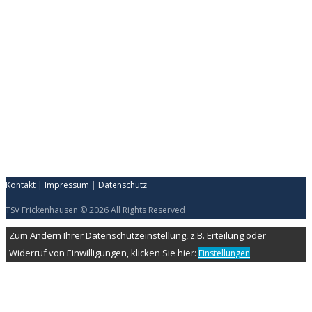
Kontakt
|
Impressum
|
Datenschutz
TSV Frickenhausen © 2026 All Rights Reserved
Zum Ändern Ihrer Datenschutzeinstellung, z.B. Erteilung oder
Widerruf von Einwilligungen, klicken Sie hier:
Einstellungen