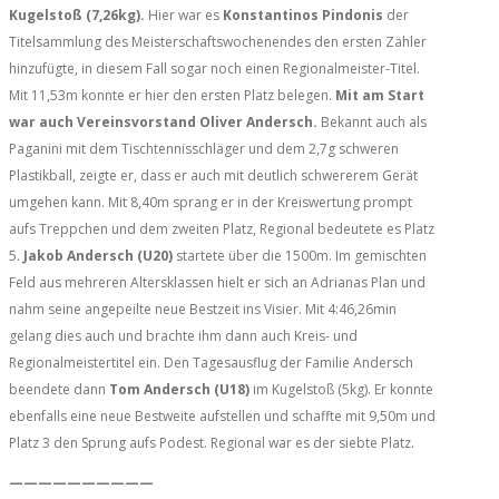
Kugelstoß (7,26kg).
Hier war es
Konstantinos Pindonis
der
Titelsammlung des Meisterschaftswochenendes den ersten Zähler
hinzufügte, in diesem Fall sogar noch einen Regionalmeister-Titel.
Mit 11,53m konnte er hier den ersten Platz belegen.
Mit am Start
war auch Vereinsvorstand Oliver Andersch.
Bekannt auch als
Paganini mit dem Tischtennisschläger und dem 2,7g schweren
Plastikball, zeigte er, dass er auch mit deutlich schwererem Gerät
umgehen kann. Mit 8,40m sprang er in der Kreiswertung prompt
aufs Treppchen und dem zweiten Platz, Regional bedeutete es Platz
5.
Jakob Andersch (U20)
startete über die 1500m. Im gemischten
Feld aus mehreren Altersklassen hielt er sich an Adrianas Plan und
nahm seine angepeilte neue Bestzeit ins Visier. Mit 4:46,26min
gelang dies auch und brachte ihm dann auch Kreis- und
Regionalmeistertitel ein. Den Tagesausflug der Familie Andersch
beendete dann
Tom Andersch (U18)
im Kugelstoß (5kg). Er konnte
ebenfalls eine neue Bestweite aufstellen und schaffte mit 9,50m und
Platz 3 den Sprung aufs Podest. Regional war es der siebte Platz.
——————————