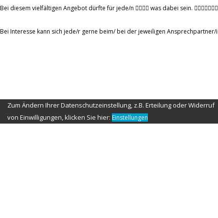
Bei diesem vielfältigen Angebot dürfte für jede/n 🦹‍♀️🦹‍♂️ was dabei sein. 🤸‍♂️🤸‍♀️🧘‍♂
Bei Interesse kann sich jede/r gerne beim/ bei der jeweiligen Ansprechpartner
Zum Ändern Ihrer Datenschutzeinstellung, z.B. Erteilung oder Widerruf
von Einwilligungen, klicken Sie hier:
Einstellungen