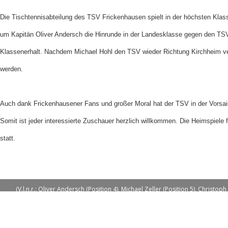
Die Tischtennisabteilung des TSV Frickenhausen spielt in der höchsten Klas
um Kapitän Oliver Andersch die Hinrunde in der Landesklasse gegen den TSV
Klassenerhalt. Nachdem Michael Hohl den TSV wieder Richtung Kirchheim ve
werden.
Auch dank Frickenhausener Fans und großer Moral hat der TSV in der Vorsai
Somit ist jeder interessierte Zuschauer herzlich willkommen. Die Heimspiele 
statt.
(V.l.n.r.: Oliver Andersch (Position 4), Michael Zeller (Position 5), Christo
Michael Röhner (Position 
Auf dem Bild fehlen: Christian Leopold (Position 1), Fabian Rätzsc