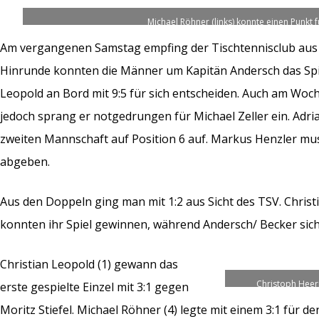
Michael Röhner (links) konnte einen Punkt f
Am vergangenen Samstag empfing der Tischtennisclub aus A
Hinrunde konnten die Männer um Kapitän Andersch das Spiel
Leopold an Bord mit 9:5 für sich entscheiden. Auch am Woc
jedoch sprang er notgedrungen für Michael Zeller ein. Adria
zweiten Mannschaft auf Position 6 auf. Markus Henzler mus
abgeben.
Aus den Doppeln ging man mit 1:2 aus Sicht des TSV. Chri
konnten ihr Spiel gewinnen, während Andersch/ Becker sic
Christian Leopold (1) gewann das
Christoph Heerm
erste gespielte Einzel mit 3:1 gegen
Moritz Stiefel. Michael Röhner (4) legte mit einem 3:1 für 