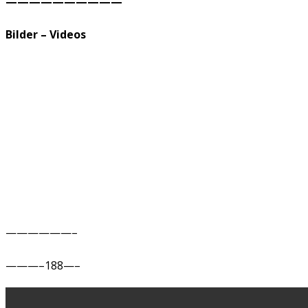
——————————
Bilder – Videos
——————–
———–188—–