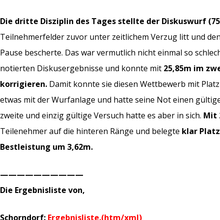
Die dritte Disziplin des Tages stellte der Diskuswurf (7
Teilnehmerfelder zuvor unter zeitlichem Verzug litt und de
Pause bescherte. Das war vermutlich nicht einmal so schlec
notierten Diskusergebnisse und konnte mit
25,85m im zwe
korrigieren.
Damit konnte sie diesen Wettbewerb mit Platz 
etwas mit der Wurfanlage und hatte seine Not einen gültig
zweite und einzig gültige Versuch hatte es aber in sich.
Mit
Teilenehmer auf die hinteren Ränge und belegte
klar Plat
Bestleistung um 3,62m.
——————————
Die Ergebnisliste von,
Schorndorf:
Ergebnisliste.(htm/xml)