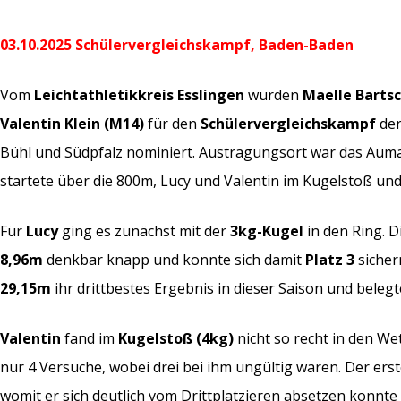
03.10.2025 Schülervergleichskampf, Baden-Baden
Vom
Leichtathletikkreis Esslingen
wurden
Maelle Bartsc
Valentin Klein (M14)
für den
Schülervergleichskampf
der
Bühl und Südpfalz nominiert. Austragungsort war das Auma
startete über die 800m, Lucy und Valentin im Kugelstoß un
Für
Lucy
ging es zunächst mit der
3kg-Kugel
in den Ring. D
8,96m
denkbar knapp und konnte sich damit
Platz 3
sicher
29,15m
ihr drittbestes Ergebnis in dieser Saison und beleg
Valentin
fand im
Kugelstoß (4kg)
nicht so recht in den We
nur 4 Versuche, wobei drei bei ihm ungültig waren. Der erst
womit er sich deutlich vom Drittplatzieren absetzen konnt