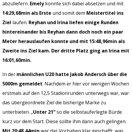
abzuliefern.
Emely
konnte sich dabei absetzen und mit
14:29,68min als Erste
und somit dem
Meistertitel ins
Ziel
laufen.
Reyhan und Irina liefen einige Runden
hintereinander bis Reyhan dann doch noch ein paar
Meter herauslaufen konnte und mit 15:48,96min als
Zweite ins Ziel kam. Der dritte Platz ging an Irina mit
16:01,60min.
In der
männlichen U20 hatte Jakob Andersch über die
5000m gemeldet
. Nachdem er hier vor wenigen Wochen
erstmals auf den 12,5 Stadionrunden unterwegs war, war
das übergeordnete Ziel die bisherige Marke zu
unterbieten. „
Unter 21“
so die selbstauferlegte Bürde
kurz vor dem Start. Diese sollte ihm dann auch gelingen.
Mit 20:48,44min
war das Vorhaben klar geschafft, was